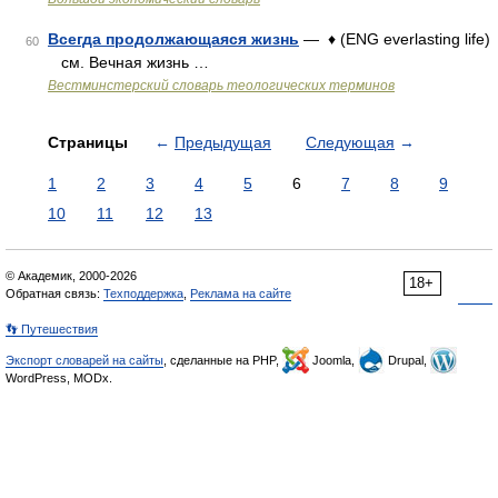
Всегда продолжающаяся жизнь
— ♦ (ENG everlasting life)
60
см. Вечная жизнь …
Вестминстерский словарь теологических терминов
Страницы
←
Предыдущая
Следующая
→
1
2
3
4
5
6
7
8
9
10
11
12
13
© Академик, 2000-2026
18+
Обратная связь:
Техподдержка
,
Реклама на сайте
👣 Путешествия
Экспорт словарей на сайты
, сделанные на PHP,
Joomla,
Drupal,
WordPress, MODx.