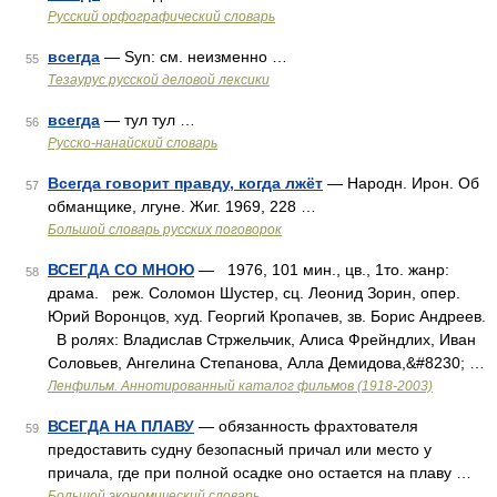
Русский орфографический словарь
всегда
— Syn: см. неизменно …
55
Тезаурус русской деловой лексики
всегда
— тул тул …
56
Русско-нанайский словарь
Всегда говорит правду, когда лжёт
— Народн. Ирон. Об
57
обманщике, лгуне. Жиг. 1969, 228 …
Большой словарь русских поговорок
ВСЕГДА СО МНОЮ
— 1976, 101 мин., цв., 1то. жанр:
58
драма. реж. Соломон Шустер, сц. Леонид Зорин, опер.
Юрий Воронцов, худ. Георгий Кропачев, зв. Борис Андреев.
В ролях: Владислав Стржельчик, Алиса Фрейндлих, Иван
Соловьев, Ангелина Степанова, Алла Демидова,&#8230; …
Ленфильм. Аннотированный каталог фильмов (1918-2003)
ВСЕГДА НА ПЛАВУ
— обязанность фрахтователя
59
предоставить судну безопасный причал или место у
причала, где при полной осадке оно остается на плаву …
Большой экономический словарь